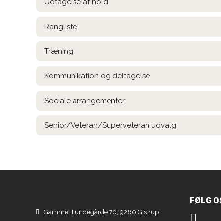
Udtagelse af hold
Rangliste
Træning
Kommunikation og deltagelse
Sociale arrangementer
Senior/Veteran/Superveteran udvalg
FØLG O
Gammel Lundegårde 70, 9260 Gistrup