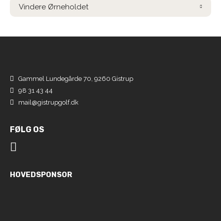
Vindere Ørneholdet
Gammel Lundegårde 70, 9260 Gistrup
98 31 43 44
mail@gistrupgolf.dk
FØLG OS
HOVEDSPONSOR