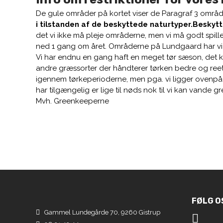
De gule områder på kortet viser de Paragraf 3 område
i tilstanden af de beskyttede naturtyper.
Beskytte
det vi ikke må pleje områderne, men vi må godt spill
ned 1 gang om året. Områderne på Lundgaard har vi få
Vi har endnu en gang haft en meget tør sæson, det ka
andre græssorter der håndterer tørken bedre og reet
igennem tørkeperioderne, men pga. vi ligger ovenpå
har tilgængelig er lige til nøds nok til vi kan vand
Mvh. Greenkeeperne
FØLG O
Gammel Lundegårde 70, 9260 Gistrup