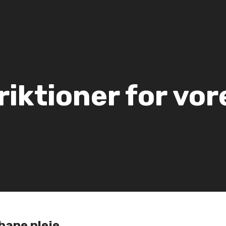
riktioner for vor
bane pleje.