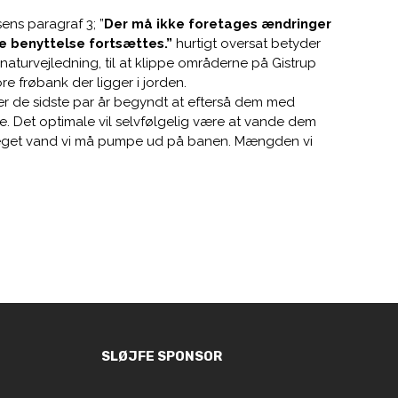
ens paragraf 3; ”
Der må ikke foretages ændringer
ge benyttelse fortsættes.”
hurtigt oversat betyder
aturvejledning, til at klippe områderne på Gistrup
e frøbank der ligger i jorden.
ver de sidste par år begyndt at efterså dem med
e. Det optimale vil selvfølgelig være at vande dem
r meget vand vi må pumpe ud på banen. Mængden vi
SLØJFE SPONSOR