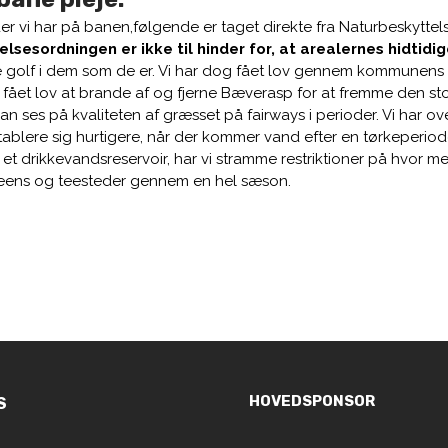
r vi har på banen,følgende er taget direkte fra Naturbeskyttels
lsesordningen er ikke til hinder for, at arealernes hidtidi
e golf i dem som de er. Vi har dog fået lov gennem kommunens n
et lov at brande af og fjerne Bæverasp for at fremme den stor
n ses på kvaliteten af græsset på fairways i perioder. Vi har o
ablere sig hurtigere, når der kommer vand efter en tørkeperiod
 et drikkevandsreservoir, har vi stramme restriktioner på hvo
e greens og teesteder gennem en hel sæson.
HOVEDSPONSOR
S